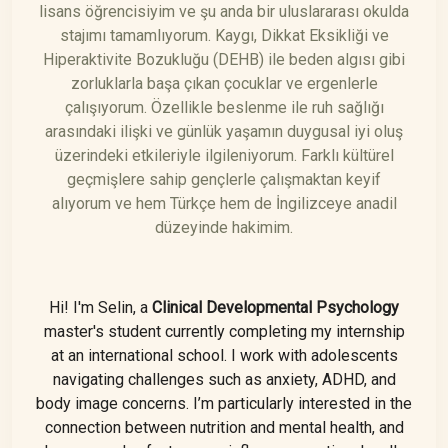
lisans öğrencisiyim ve şu anda bir uluslararası okulda
stajımı tamamlıyorum. Kaygı, Dikkat Eksikliği ve
Hiperaktivite Bozukluğu (DEHB) ile beden algısı gibi
zorluklarla başa çıkan çocuklar ve ergenlerle
çalışıyorum. Özellikle beslenme ile ruh sağlığı
arasındaki ilişki ve günlük yaşamın duygusal iyi oluş
üzerindeki etkileriyle ilgileniyorum. Farklı kültürel
geçmişlere sahip gençlerle çalışmaktan keyif
alıyorum ve hem Türkçe hem de İngilizceye anadil
düzeyinde hakimim.
Hi! I'm Selin, a
Clinical Developmental Psychology
master's student currently completing my internship
at an international school. I work with adolescents
navigating challenges such as anxiety, ADHD, and
body image concerns. I’m particularly interested in the
connection between nutrition and mental health, and